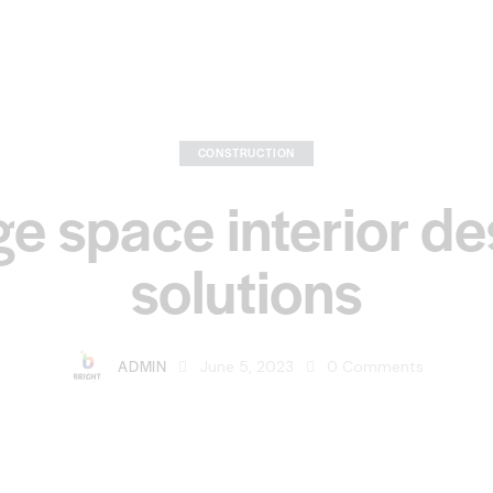
CONSTRUCTION
ge space interior de
solutions
ADMIN
June 5, 2023
0
Comments