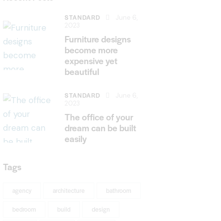
STANDARD
June 6,
2023
Furniture designs
become more
expensive yet
beautiful
STANDARD
June 6,
2023
The office of your
dream can be built
easily
Tags
agency
architecture
bathroom
bedroom
build
design