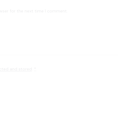
wser for the next time I comment.
ected and stored
.
*