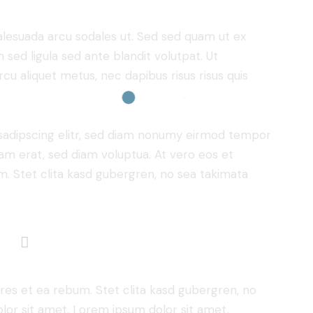
alesuada arcu sodales ut. Sed sed quam ut ex
ed ligula sed ante blandit volutpat. Ut
rcu aliquet metus, nec dapibus risus risus quis
sadipscing elitr, sed diam nonumy eirmod tempor
yam erat, sed diam voluptua. At vero eos et
. Stet clita kasd gubergren, no sea takimata
res et ea rebum. Stet clita kasd gubergren, no
lor sit amet. Lorem ipsum dolor sit amet,