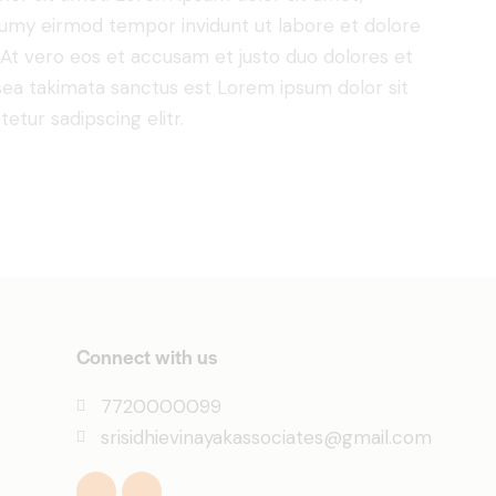
numy eirmod tempor invidunt ut labore et dolore
At vero eos et accusam et justo duo dolores et
sea takimata sanctus est Lorem ipsum dolor sit
tur sadipscing elitr.
Connect with us
7720000099
srisidhievinayakassociates@gmail.com