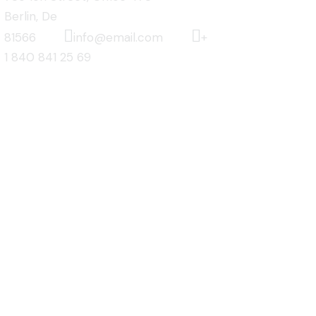
Berlin, De
81566
info@email.com
+
1 840 841 25 69